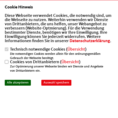
Cookie Hinweis
Diese Webseite verwendet Cookies, die notwendig sind, um
die Webseite zu nutzen. Weiterhin verwenden wir Dienste
von Drittanbietern, die uns helfen, unser Webangebot zu
verbessern (Website-Optmierung). Für die Verwendung
bestimmter Dienste, benötigen wir Ihre Einwilligung. Ihre
Einwilligung können Sie jederzeit widerrufen. Weitere
Informationen finden Sie in unserer
Datenschutzerklärung
.
Technisch notwendige Cookies (
Übersicht
)
Die notwendigen Cookies werden allein für den ordnungsgemäßen
Bis es einen Impfstoff gibt werden seriös betrachtet
Gebrauch der Webseite benötigt.
Cookies von Drittanbietern (
Übersicht
)
Monate oder Jahre vergehen und es können bis zu diesem
Zur Optimierung unserer Webseite binden wir Dienste und Angebote
Zeitpunkt nicht alle Deutschen im Homeoffice arbeiten.
von Drittanbietern ein.
Insofern ist eine offene Diskussion über Lockerungen
und das Hochfahren von Wirtschaft, Gastronomie, des
Alle akzeptieren
Auswahl speichern
gesellschaftlichen und kulturellen Lebens etc. völlig
richtig und unverzichtbar. In den ersten Wochen der
Pandemie haben wir den Argumenten und Ratschlägen
der Virologen besondere Aufmerksamkeit geschenkt.
Dieser Support bleibt wichtig und ergänzend müssen wir
jetzt mehr Experten an einer offenen Diskussion